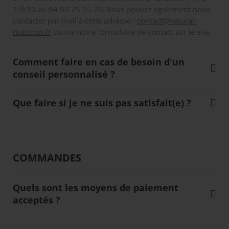
17h30 au 04 90 75 55 20. Vous pouvez également nous
contacter par mail à cette adresse :
contact@natural-
nutrition.fr
ou via notre formulaire de contact sur le site.
Comment faire en cas de besoin d'un
conseil personnalisé ?
Que faire si je ne suis pas satisfait(e) ?
COMMANDES
Quels sont les moyens de paiement
acceptés ?